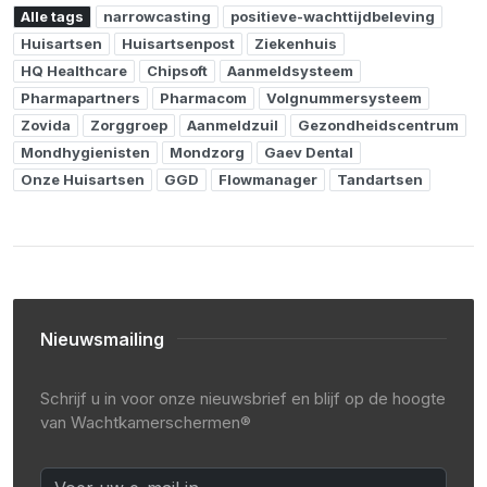
Alle tags
narrowcasting
positieve-wachttijdbeleving
Huisartsen
Huisartsenpost
Ziekenhuis
HQ Healthcare
Chipsoft
Aanmeldsysteem
Pharmapartners
Pharmacom
Volgnummersysteem
Zovida
Zorggroep
Aanmeldzuil
Gezondheidscentrum
Mondhygienisten
Mondzorg
Gaev Dental
Onze Huisartsen
GGD
Flowmanager
Tandartsen
Nieuwsmailing
Schrijf u in voor onze nieuwsbrief en blijf op de hoogte
van Wachtkamerschermen®