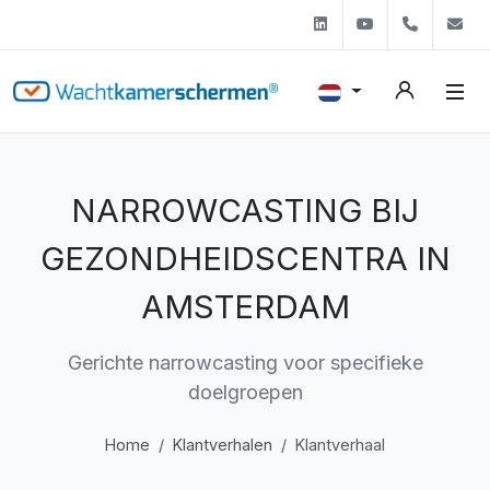
Linkedin
Youtube
+31 (0)
s
NARROWCASTING BIJ
GEZONDHEIDSCENTRA IN
AMSTERDAM
Gerichte narrowcasting voor specifieke
doelgroepen
Home
Klantverhalen
Klantverhaal