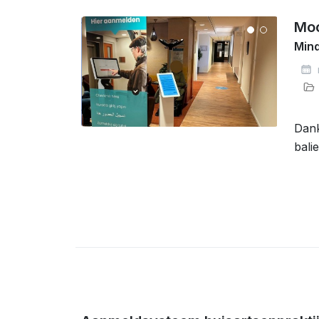
Moo
Mind
Dank
bali