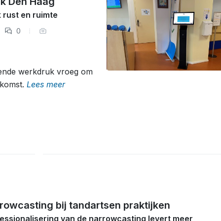
jk Den Haag
k rust en ruimte
0
opende werkdruk vroeg om
tkomst.
Lees meer
rowcasting bij tandartsen praktijken
essionalisering van de narrowcasting levert meer