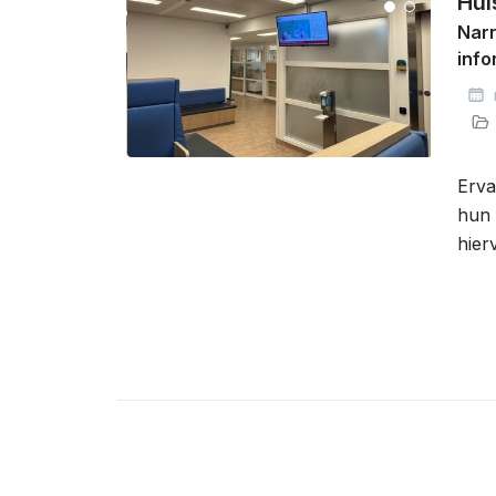
Hui
Narr
inf
Erva
hun 
hier