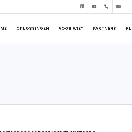
Linkedin
Youtube
+31 (0)2
sal
OME
OPLOSSINGEN
VOOR WIE?
PARTNERS
KL