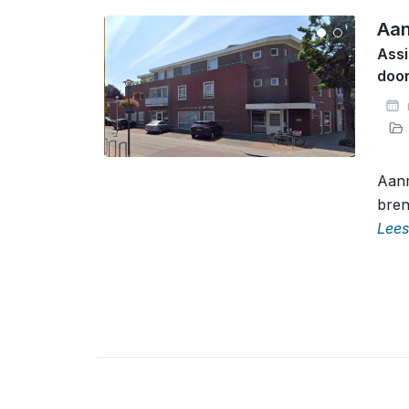
Aan
Assi
doo
Aanm
bren
Lees