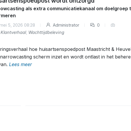
sartsenspoedpost wordt ontzorgd
owcasting als extra communicatiekanaal om doelgroep 
ormeren
mei 5, 2026 08:28
Administrator
0
Klantverhaal
,
Wachttijdbeleving
ringsverhaal hoe huisartsenspoedpost Maastricht & Heuve
narrowcasting scherm inzet en wordt ontlast in het beher
van.
Lees meer