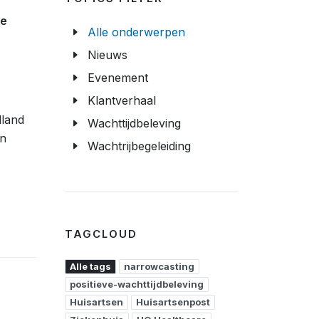
te
Alle onderwerpen
Nieuws
Evenement
Klantverhaal
lland
Wachttijdbeleving
en
Wachtrijbegeleiding
TAGCLOUD
Alle tags
narrowcasting
positieve-wachttijdbeleving
Huisartsen
Huisartsenpost