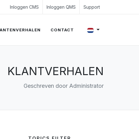
4 350 54 00
es@evalue8.nl
Inloggen CMS
Inloggen QMS
Support
ANTENVERHALEN
CONTACT
KLANTVERHALEN
Geschreven door Administrator
TOPICS FILTER