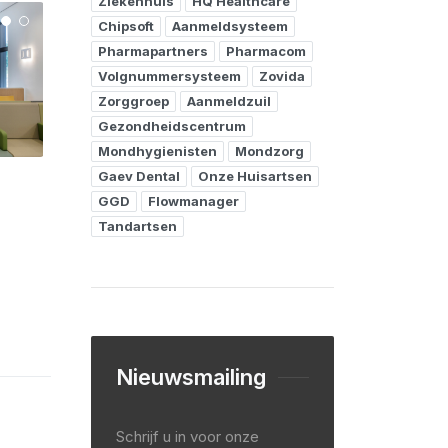
Ziekenhuis
HQ Healthcare
Chipsoft
Aanmeldsysteem
Pharmapartners
Pharmacom
Volgnummersysteem
Zovida
Zorggroep
Aanmeldzuil
Gezondheidscentrum
Mondhygienisten
Mondzorg
Gaev Dental
Onze Huisartsen
GGD
Flowmanager
Tandartsen
Nieuwsmailing
Schrijf u in voor onze