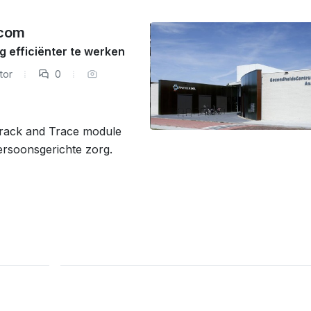
acom
 efficiënter te werken
tor
0
rack and Trace module
ersoonsgerichte zorg.