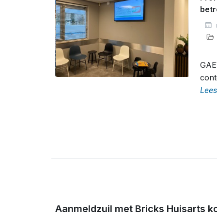
betr
GAE
cont
Lees
Aanmeldzuil met Bricks Huisarts k