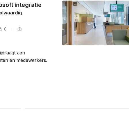
soft integratie
olwaardig
0
ijdraagt aan
ënten én medewerkers.