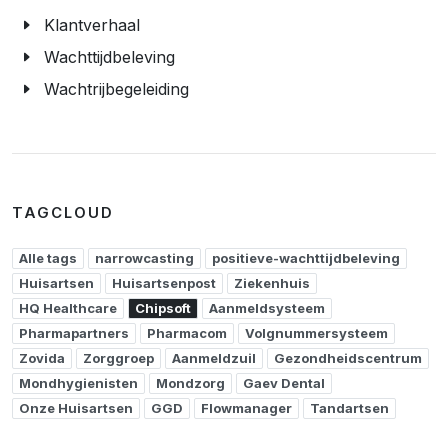
Klantverhaal
Wachttijdbeleving
Wachtrijbegeleiding
TAGCLOUD
Alle tags
narrowcasting
positieve-wachttijdbeleving
Huisartsen
Huisartsenpost
Ziekenhuis
HQ Healthcare
Chipsoft
Aanmeldsysteem
Pharmapartners
Pharmacom
Volgnummersysteem
Zovida
Zorggroep
Aanmeldzuil
Gezondheidscentrum
Mondhygienisten
Mondzorg
Gaev Dental
Onze Huisartsen
GGD
Flowmanager
Tandartsen