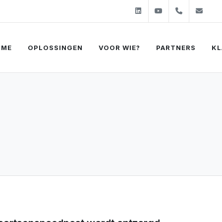
Linkedin
Youtube
+31 (0)2
sal
OME
OPLOSSINGEN
VOOR WIE?
PARTNERS
KL