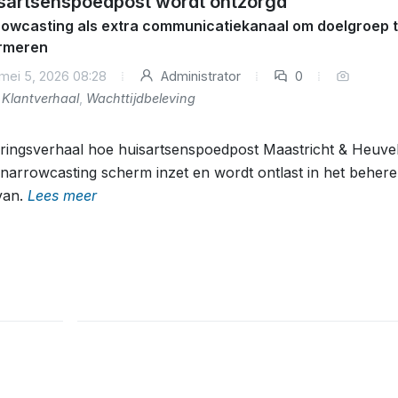
sartsenspoedpost wordt ontzorgd
owcasting als extra communicatiekanaal om doelgroep 
ormeren
mei 5, 2026 08:28
Administrator
0
Klantverhaal
,
Wachttijdbeleving
ringsverhaal hoe huisartsenspoedpost Maastricht & Heuve
narrowcasting scherm inzet en wordt ontlast in het beher
van.
Lees meer