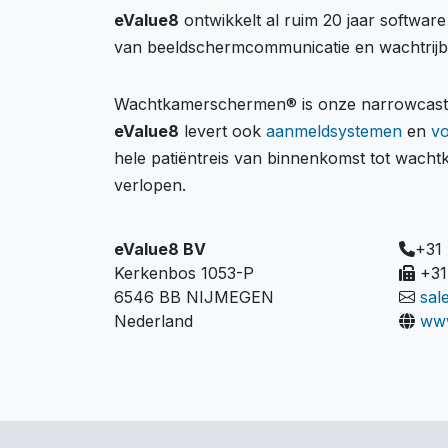
eValue8
ontwikkelt al ruim 20 jaar softwar
van beeldschermcommunicatie en wachtrij
Wachtkamerschermen® is onze narrowcastin
eValue8
levert ook
aanmeldsystemen
en
v
hele patiëntreis van binnenkomst tot wach
verlopen.
eValue8 BV
+31
Kerkenbos 1053-P
+31
6546 BB NIJMEGEN
sal
Nederland
www