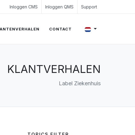
4 350 54 00
es@evalue8.nl
Inloggen CMS
Inloggen QMS
Support
ANTENVERHALEN
CONTACT
KLANTVERHALEN
Label Ziekenhuis
TOPICS FILTER