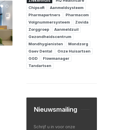
Ziekenhuis
HQ Healthcare
Chipsoft
Aanmeldsysteem
Pharmapartners
Pharmacom
Volgnummersysteem
Zovida
Zorggroep
Aanmeldzuil
Gezondheidscentrum
Mondhygienisten
Mondzorg
Gaev Dental
Onze Huisartsen
GGD
Flowmanager
Tandartsen
Nieuwsmailing
Schrijf u in voor onze