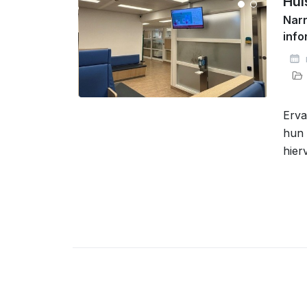
Hui
Narr
inf
Erva
hun 
hier