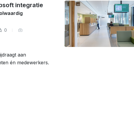
soft integratie
olwaardig
0
ijdraagt aan
ënten én medewerkers.