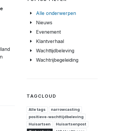
te
Alle onderwerpen
Nieuws
Evenement
Klantverhaal
lland
Wachttijdbeleving
en
Wachtrijbegeleiding
TAGCLOUD
Alle tags
narrowcasting
positieve-wachttijdbeleving
Huisartsen
Huisartsenpost