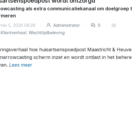
sartsenspoedpost wordt ontzorgd
owcasting als extra communicatiekanaal om doelgroep 
ormeren
mei 5, 2026 08:28
Administrator
0
Klantverhaal
,
Wachttijdbeleving
ringsverhaal hoe huisartsenspoedpost Maastricht & Heuve
narrowcasting scherm inzet en wordt ontlast in het beher
van.
Lees meer