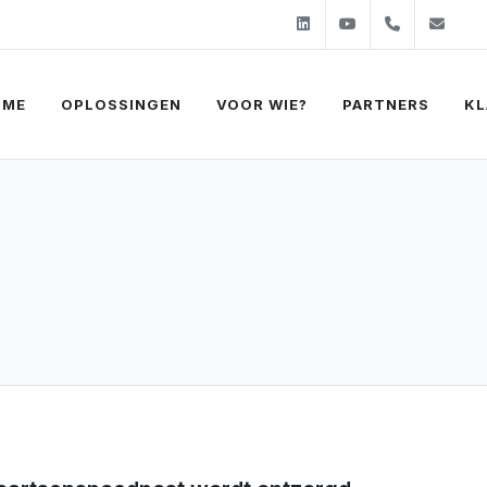
Linkedin
Youtube
+31 (0)2
sal
OME
OPLOSSINGEN
VOOR WIE?
PARTNERS
KL