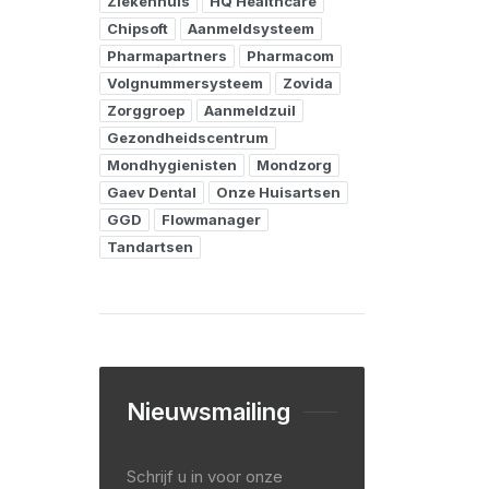
Ziekenhuis
HQ Healthcare
Chipsoft
Aanmeldsysteem
Pharmapartners
Pharmacom
Volgnummersysteem
Zovida
Zorggroep
Aanmeldzuil
Gezondheidscentrum
Mondhygienisten
Mondzorg
Gaev Dental
Onze Huisartsen
GGD
Flowmanager
Tandartsen
Nieuwsmailing
Schrijf u in voor onze