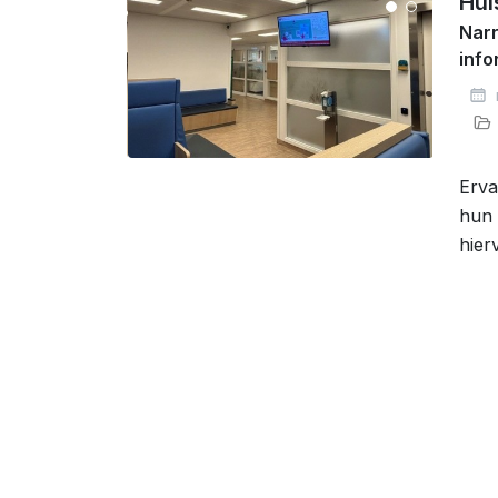
Hui
Narr
inf
Erva
hun 
hier