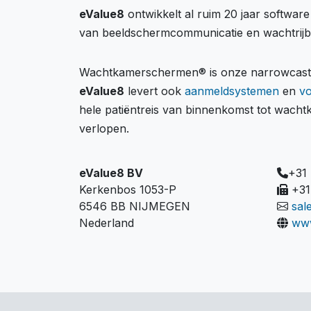
eValue8
ontwikkelt al ruim 20 jaar softwar
van beeldschermcommunicatie en wachtrij
Wachtkamerschermen® is onze narrowcastin
eValue8
levert ook
aanmeldsystemen
en
v
hele patiëntreis van binnenkomst tot wach
verlopen.
eValue8 BV
+31
Kerkenbos 1053-P
+31
6546 BB NIJMEGEN
sal
Nederland
www