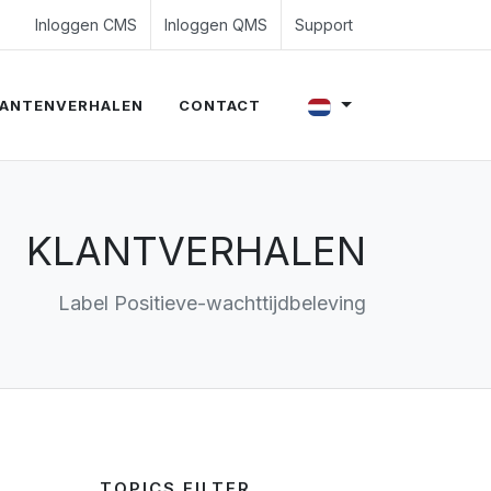
4 350 54 00
es@evalue8.nl
Inloggen CMS
Inloggen QMS
Support
ANTENVERHALEN
CONTACT
KLANTVERHALEN
Label Positieve-wachttijdbeleving
TOPICS FILTER