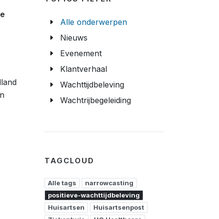
te
Alle onderwerpen
Nieuws
Evenement
Klantverhaal
lland
Wachttijdbeleving
en
Wachtrijbegeleiding
TAGCLOUD
Alle tags
narrowcasting
positieve-wachttijdbeleving
Huisartsen
Huisartsenpost