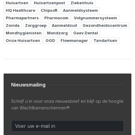
Huisartsen
Huisartsenpost
Ziekenhuis
HQ Healthcare
Chipsoft
Aanmeldsysteem
Pharmapartners
Pharmacom
Volgnummersysteem
Zovida
Zorggroep
Aanmeldzuil
Gezondheidscentrum
Mondhygienisten
Mondzorg
Gaev Dental
Onze Huisartsen
GGD
Flowmanager
Tandartsen
Nieuwsmailing
Schrijf u in voor onze nieuwsbrief en blijf op de hoogte
van Wachtkamerschermen®