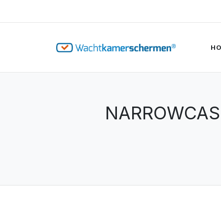
H
NARROWCAST