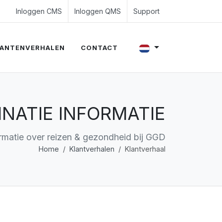
4 350 54 00
es@evalue8.nl
Inloggen CMS
Inloggen QMS
Support
ANTENVERHALEN
CONTACT
NATIE INFORMATIE
rmatie over reizen & gezondheid bij GGD
Home
Klantverhalen
Klantverhaal