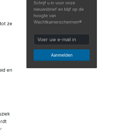
Schrijf u in voor onze
nieuwsbrief en blijf op de
hoogte van
Wachtkamerschermen®
tot ze
Aanmelden
eid en
uziek
rdt
: