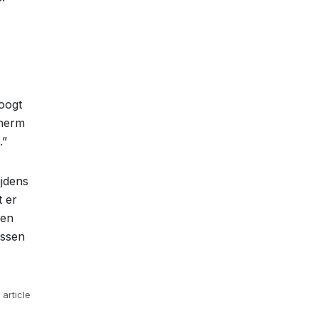
oogt
cherm
.”
jdens
t er
ren
ussen
 article