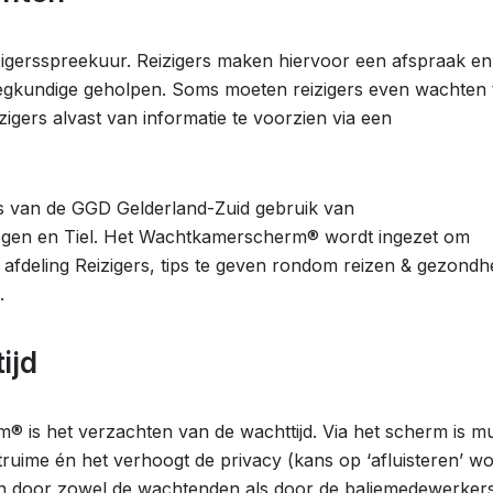
igersspreekuur. Reizigers maken hiervoor een afspraak en
eegkundige geholpen. Soms moeten reizigers even wachten 
igers alvast van informatie te voorzien via een
rs van de GGD Gelderland-Zuid gebruik van
egen en Tiel. Het Wachtkamerscherm® wordt ingezet om
 afdeling Reizigers, tips te geven rondom reizen & gezondh
.
ijd
 is het verzachten van de wachttijd. Via het scherm is m
htruime én het verhoogt de privacy (kans op ‘afluisteren’ wo
gen door zowel de wachtenden als door de baliemedewerkers