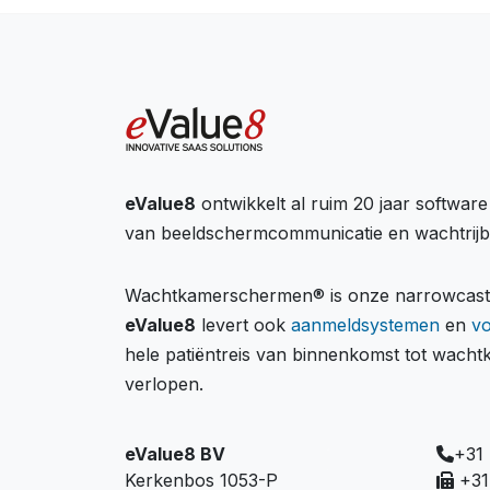
eValue8
ontwikkelt al ruim 20 jaar softwar
van beeldschermcommunicatie en wachtrij
Wachtkamerschermen® is onze narrowcastin
eValue8
levert ook
aanmeldsystemen
en
v
hele patiëntreis van binnenkomst tot wach
verlopen.
eValue8 BV
+31
Kerkenbos 1053-P
+31