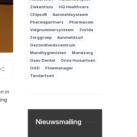
Ziekenhuis
HQ Healthcare
Chipsoft
Aanmeldsysteem
Pharmapartners
Pharmacom
Volgnummersysteem
Zovida
Zorggroep
Aanmeldzuil
Gezondheidscentrum
Mondhygienisten
Mondzorg
Gaev Dental
Onze Huisartsen
GGD
Flowmanager
Tandartsen
n in
ing
Nieuwsmailing