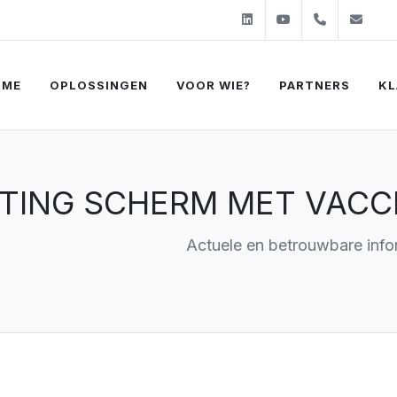
Linkedin
Youtube
+31 (0)2
sal
OME
OPLOSSINGEN
VOOR WIE?
PARTNERS
KL
ING SCHERM MET VACCI
Actuele en betrouwbare info