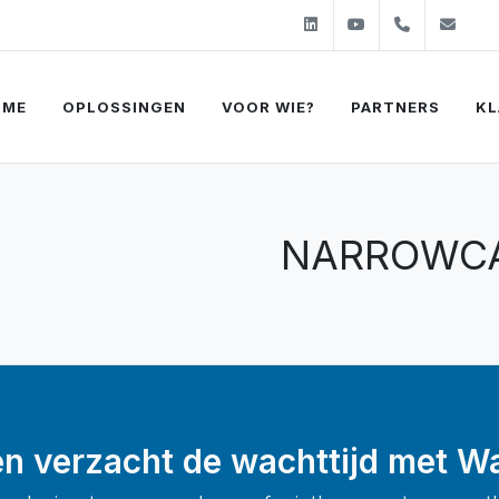
Linkedin
Youtube
+31 (0)2
sal
OME
OPLOSSINGEN
VOOR WIE?
PARTNERS
KL
NARROWCA
 en verzacht de wachttijd met