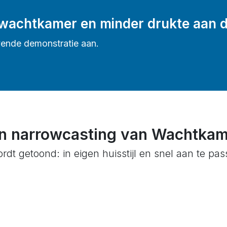
e wachtkamer en minder drukte aan d
jvende demonstratie aan.
an narrowcasting van Wachtka
rdt getoond: in eigen huisstijl en snel aan te pa