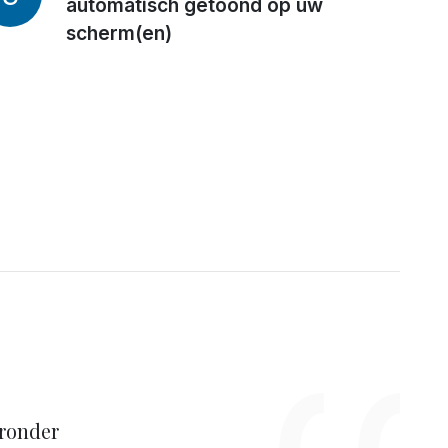
automatisch getoond op uw
scherm(en)
k speelt,
lek waar
 levert
 er blij
ronder
leving
kelijk
ns het
 de