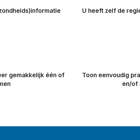
ezondheids)informatie
U heeft zelf de reg
heer gemakkelijk één of
Toon eenvoudig prak
rmen
en/of 