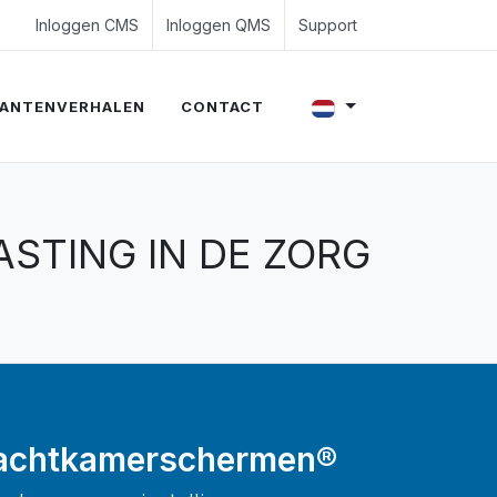
4 350 54 00
es@evalue8.nl
Inloggen CMS
Inloggen QMS
Support
ANTENVERHALEN
CONTACT
STING IN DE ZORG
 Wachtkamerschermen®