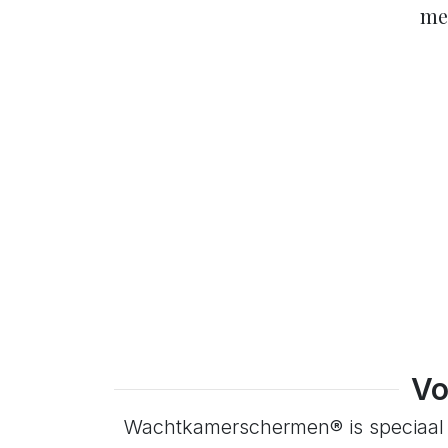
wachten.
waarbij
bereikb
gebr
het
me
e
Vo
Wachtkamerschermen® is speciaal on