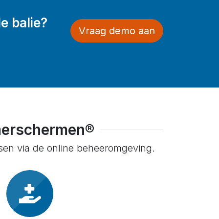
e balie?
Vraag demo aan
merschermen®
ssen via de online beheeromgeving.