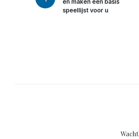
en maken een basis
speellijst voor u
In korte
Er zijn
Wachtk
Ziet er
Wacht
Via h
Wacht
We wi
Ik