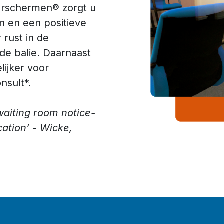
rschermen® zorgt u
n en een positieve
 rust in de
e balie. Daarnaast
lijker voor
nsult*.
waiting room notice-
cation’ - Wicke,