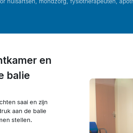
r huisartsen, mondzorg, fysiotherapeuten, apot
htkamer en
e balie
hten saai en zijn
druk aan de balie
men stellen.