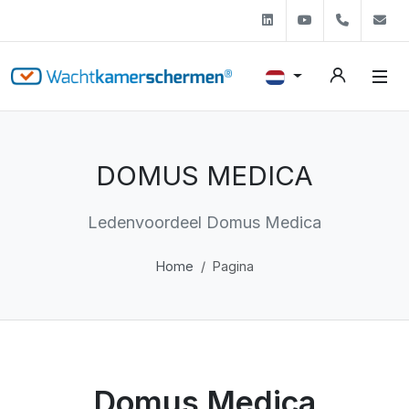
Linkedin
Youtube
+31 (0)
s
DOMUS MEDICA
Ledenvoordeel Domus Medica
Home
Pagina
Domus Medica